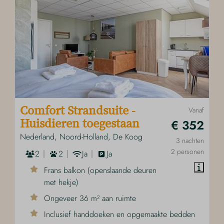
Comfort Strandsuite -
Vanaf
€ 352
Huisdieren toegestaan
Nederland, Noord-Holland, De Koog
3 nachten
2 personen
2
2
Ja
Ja
Frans balkon (openslaande deuren
met hekje)
Ongeveer 36 m² aan ruimte
Inclusief handdoeken en opgemaakte bedden