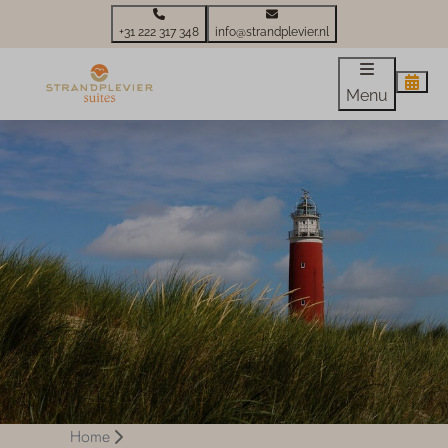
+31 222 317 348
info@strandplevier.nl
Menu
Home