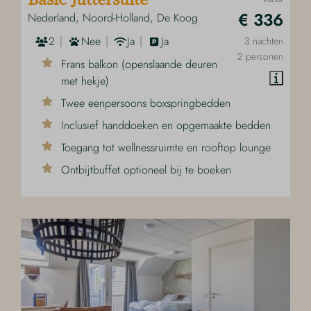
€ 336
Nederland, Noord-Holland, De Koog
2
Nee
Ja
Ja
3 nachten
2 personen
Frans balkon (openslaande deuren
met hekje)
Twee eenpersoons boxspringbedden
Inclusief handdoeken en opgemaakte bedden
Toegang tot wellnessruimte en rooftop lounge
Ontbijtbuffet optioneel bij te boeken