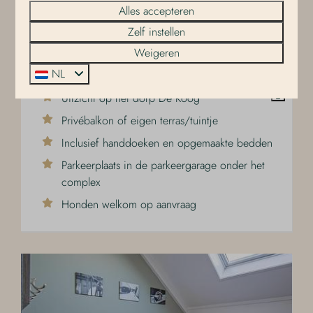
Alles accepteren
Luxe Eilandsuite - Huisdier
Vanaf
€ 395
Zelf instellen
toegestaan
Nederland, Noord-Holland, De Koog
Weigeren
3 nachten
2 personen
NL
2
2
Ja
Ja
Uitzicht op het dorp De Koog
Privébalkon of eigen terras/tuintje
Inclusief handdoeken en opgemaakte bedden
Parkeerplaats in de parkeergarage onder het
complex
Honden welkom op aanvraag