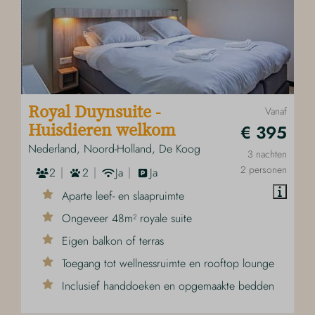
Royal Duynsuite -
Vanaf
€ 395
Huisdieren welkom
Nederland, Noord-Holland, De Koog
3 nachten
2 personen
2
2
Ja
Ja
Aparte leef- en slaapruimte
Ongeveer 48m² royale suite
Eigen balkon of terras
Toegang tot wellnessruimte en rooftop lounge
Inclusief handdoeken en opgemaakte bedden