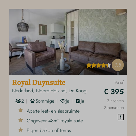
9,5
Royal Duynsuite
Vanaf
€ 395
Nederland, Noord-Holland, De Koog
2
Sommige
Ja
Ja
3 nachten
2 personen
Aparte leef- en slaapruimte
Ongeveer 48m² royale suite
Eigen balkon of terras