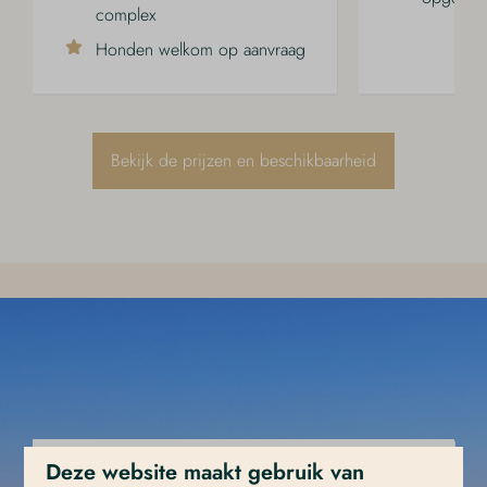
complex
Honden welkom op aanvraag
Bekijk de prijzen en beschikbaarheid
WAT ONZE GASTEN ZEGGEN OVER
Deze website maakt gebruik van