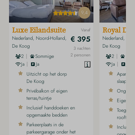
9,4
Luxe Eilandsuite
Vanaf
Royal Duy
€ 395
Nederland, Noord-Holland,
Nederland, Noo
De Koog
De Koog
3 nachten
2 personen
2
Sommige
2
Som
Ja
Ja
Ja
Ja
Uitzicht op het dorp
Aparte le
De Koog
slaapruim
Privébalkon of eigen
Ongeveer
terras/tuintje
Eigen bal
Inclusief handdoeken en
Toegang 
opgemaakte bedden
rooftop 
Parkeerplaats in de
Inclusie
parkeergarage onder het
opgemaa