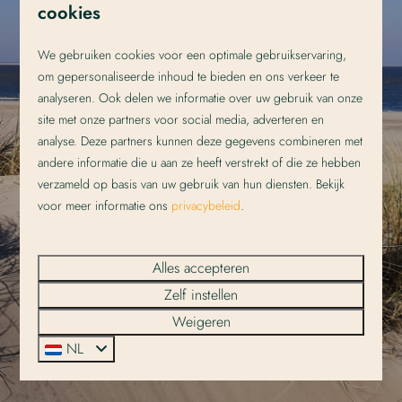
STRANDPLEVIER SUITES
cookies
"De hartelijkheid van de eigenaren, van ontvangst tot
We gebruiken cookies voor een optimale gebruikservaring,
het weggaan. Alles werd er aan gedaan om het ons
om gepersonaliseerde inhoud te bieden en ons verkeer te
naar de zin te maken. De ligging van Strandplevier is
analyseren. Ook delen we informatie over uw gebruik van onze
geweldig... dicht bij het dorp, de zee, super! De suite
site met onze partners voor social media, adverteren en
zag er perfect uit; schoon, mooi nabericht, alles wat je
analyse. Deze partners kunnen deze gegevens combineren met
nodig hebt voor een goed verblijf was aanwezig. Ook
andere informatie die u aan ze heeft verstrekt of die ze hebben
fijn dat de auto gedurende het verblijf, veilig,
verzameld op basis van uw gebruik van hun diensten. Bekijk
voor meer informatie ons
privacybeleid
.
overdekt, achter het hek kan staan." | Cijfer 9,5
Alles accepteren
Bekijk onze beoordelingen
Zelf instellen
Weigeren
NL