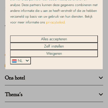
analyse. Deze partners kunnen deze gegevens combineren met
andere informatie die u aan ze heeft verstrekt of die ze hebben
verzameld op basis van uw gebruik van hun diensten. Bekijk
voor meer informatie ons
privacybeleid
.
Dorpsstraat 191
1796 CC De Koog
Noord-Holland
Alles accepteren
Nederland
Zelf instellen
Weigeren
+31 222 317 348
NL
info@strandplevier.nl
Ons hotel
Thema's