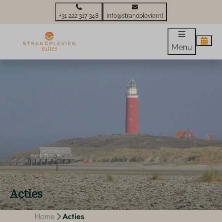
+31 222 317 348
info@strandplevier.nl
Menu
Acties
Home
Acties