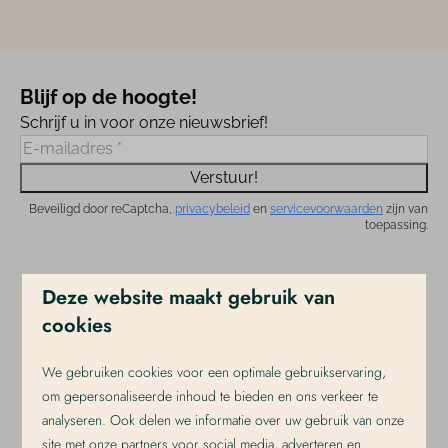
Blijf op de hoogte!
Schrijf u in voor onze nieuwsbrief!
Verstuur!
Beveiligd door reCaptcha,
privacybeleid
en
servicevoorwaarden
zijn van
toepassing.
Deze website maakt gebruik van
Veilig betalen
cookies
We gebruiken cookies voor een optimale gebruikservaring,
om gepersonaliseerde inhoud te bieden en ons verkeer te
analyseren. Ook delen we informatie over uw gebruik van onze
site met onze partners voor social media, adverteren en