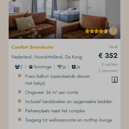
9,2
Comfort Strandsuite
Vanaf
€ 352
Nederland, Noord-Holland, De Koog
3 nachten
2
Sommige
Ja
Ja
2 personen
Frans balkon (openslaande deuren
met hekje)
Ongeveer 36 m² aan ruimte
Inclusief handdoeken en opgemaakte bedden
Parkeerplaats naast het complex
Toegang tot wellnessruimte en rooftop lounge