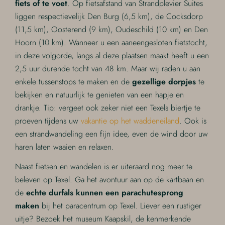
fiets of te voet
. Op fietsafstand van Strandplevier Suites
liggen respectievelijk Den Burg (6,5 km), de Cocksdorp
(11,5 km), Oosterend (9 km), Oudeschild (10 km) en Den
Hoorn (10 km). Wanneer u een aaneengesloten fietstocht,
in deze volgorde, langs al deze plaatsen maakt heeft u een
2,5 uur durende tocht van 48 km. Maar wij raden u aan
enkele tussenstops te maken en de
gezellige dorpje
s
te
bekijken en natuurlijk te genieten van een hapje en
drankje. Tip: vergeet ook zeker niet een Texels biertje te
proeven tijdens uw
vakantie op het waddeneiland
. Ook is
een strandwandeling een fijn idee, even de wind door uw
haren laten waaien en relaxen.
Naast fietsen en wandelen is er uiteraard nog meer te
beleven op Texel. Ga het avontuur aan op de kartbaan en
de
echte durfals kunnen een parachutesprong
maken
bij het paracentrum op Texel. Liever een rustiger
uitje? Bezoek het museum Kaapskil, de kenmerkende