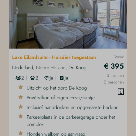
Luxe Eilandsuite - Huisdier toegestaan
Vanaf
€ 395
Nederland, Noord-Holland, De Koog
3 nachten
2
2
Ja
Ja
2 personen
Uitzicht op het dorp De Koog
Privébalkon of eigen terras/tuintje
Inclusief handdoeken en opgemaakte bedden
Parkeerplaats in de parkeergarage onder het
complex
Honden welkom op aanvraag