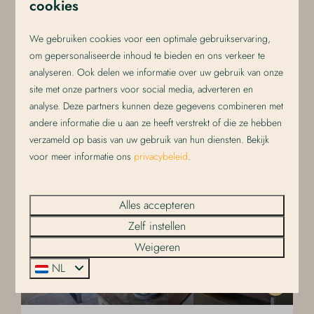
cookies
Ongeveer 48m² royale suite
Eigen balkon of terras
We gebruiken cookies voor een optimale gebruikservaring,
om gepersonaliseerde inhoud te bieden en ons verkeer te
Toegang tot wellnessruimte en rooftop lounge
analyseren. Ook delen we informatie over uw gebruik van onze
Inclusief handdoeken en opgemaakte bedden
site met onze partners voor social media, adverteren en
analyse. Deze partners kunnen deze gegevens combineren met
Bekijken
andere informatie die u aan ze heeft verstrekt of die ze hebben
verzameld op basis van uw gebruik van hun diensten. Bekijk
voor meer informatie ons
privacybeleid
.
Alles accepteren
Zelf instellen
Weigeren
NL
9,5