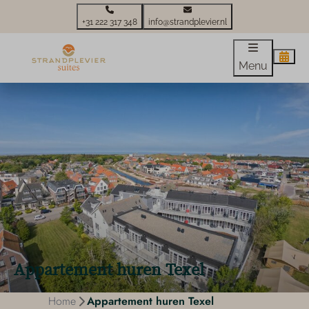
+31 222 317 348
info@strandplevier.nl
Menu
Appartement huren Texel
Home
Appartement huren Texel