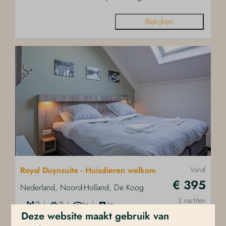
Bekijken
Royal Duynsuite - Huisdieren welkom
Vanaf
€ 395
Nederland, Noord-Holland, De Koog
3 nachten
2
2
Ja
Ja
2 personen
Deze website maakt gebruik van
Aparte leef- en slaapruimte