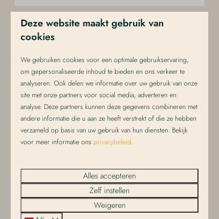
Deze website maakt gebruik van
- 1 nacht en 318 dagen later
cookies
We gebruiken cookies voor een optimale gebruikservaring,
om gepersonaliseerde inhoud te bieden en ons verkeer te
analyseren. Ook delen we informatie over uw gebruik van onze
site met onze partners voor social media, adverteren en
9,5
analyse. Deze partners kunnen deze gegevens combineren met
andere informatie die u aan ze heeft verstrekt of die ze hebben
verzameld op basis van uw gebruik van hun diensten. Bekijk
Royal Duynsuite
€ 461
voor meer informatie ons
privacybeleid
.
Nederland, Noord-Holland, De Koog
2
Sommige
Ja
Ja
Alles accepteren
Aparte leef- en slaapruimte
Zelf instellen
Ongeveer 48m² royale suite
Weigeren
Eigen balkon of terras